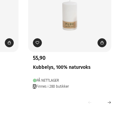
55,90
149
Kubbelys, 100% naturvoks
Rus
Mør
PÅ NETTLAGER
PÅ
Finnes i 280 butikker
Fin