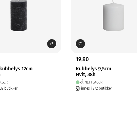
19,90
 kubbelys 12cm
Kubbelys 9,5cm
h
Hvit, 38h
AGER
PÅ NETTLAGER
282 butikker
Finnes i 272 butikker