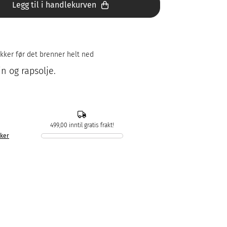
Legg til i handlekurven
kker før det brenner helt ned
in og rapsolje.
499,00 inntil gratis frakt!
kker