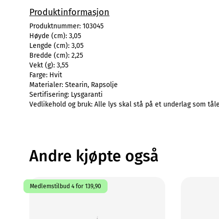
Produktinformasjon
Produktnummer:
103045
Høyde (cm):
3,05
Lengde (cm):
3,05
Bredde (cm):
2,25
Vekt (g):
3,55
Farge:
Hvit
Materialer:
Stearin, Rapsolje
Sertifisering:
Lysgaranti
Vedlikehold og bruk:
Alle lys skal stå på et underlag som tål
Andre kjøpte også
Medlemstilbud 4 for 139,90