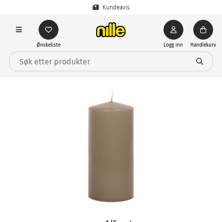
Kundeavis
Ønskeliste
Logg inn
Handlekurv