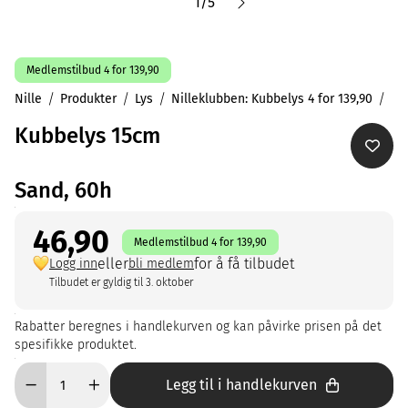
1
/
5
Medlemstilbud 4 for 139,90
Nille
Produkter
Lys
Nilleklubben: Kubbelys 4 for 139,90
Kubbelys 15cm
Sand, 60h
46,90
Medlemstilbud 4 for 139,90
eller
for å få tilbudet
Logg inn
bli medlem
Tilbudet er gyldig til 3. oktober
Rabatter beregnes i handlekurven og kan påvirke prisen på det
spesifikke produktet.
Legg til i handlekurven