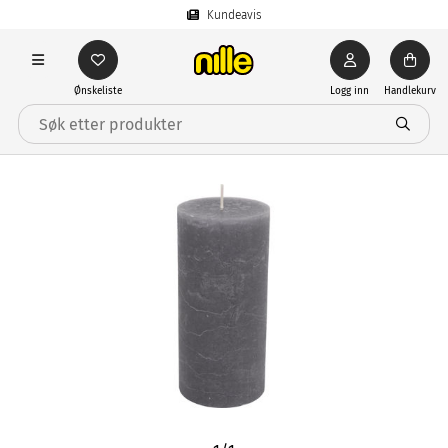
Kundeavis
Ønskeliste
Logg inn
Handlekurv