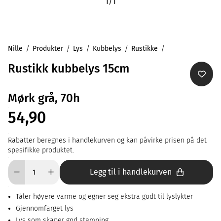
1
/
1
Nille
Produkter
Lys
Kubbelys
Rustikke
Rustikk kubbelys 15cm
Mørk grå, 70h
54,90
Rabatter beregnes i handlekurven og kan påvirke prisen på det
spesifikke produktet.
Legg til i handlekurven
Tåler høyere varme og egner seg ekstra godt til lyslykter
Gjennomfarget lys
Lys som skaper god stemning