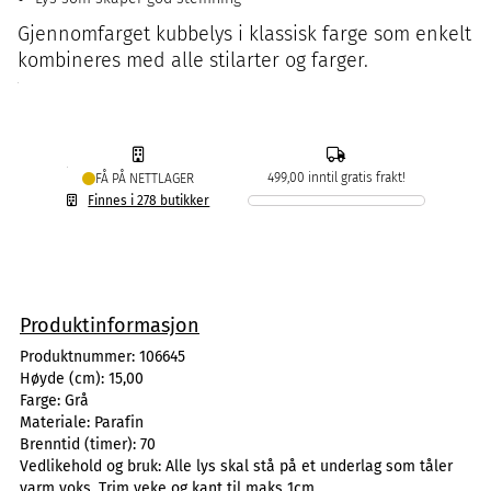
Gjennomfarget kubbelys i klassisk farge som enkelt
kombineres med alle stilarter og farger.
499,00 inntil gratis frakt!
FÅ PÅ NETTLAGER
Finnes i 278 butikker
Produktinformasjon
Produktnummer:
106645
Høyde (cm):
15,00
Farge:
Grå
Materiale:
Parafin
Brenntid (timer):
70
Vedlikehold og bruk:
Alle lys skal stå på et underlag som tåler
varm voks. Trim veke og kant til maks 1cm.