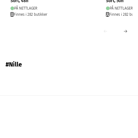
Sort, 48h
Sort, 50h
PÅ NETTLAGER
PÅ NETTLAGER
Finnes i 282 butikker
Finnes i 282 butik
#Nille