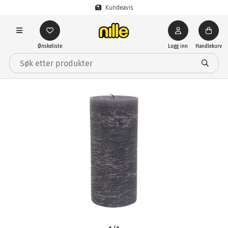
Kundeavis
Ønskeliste
Logg inn
Handlekurv