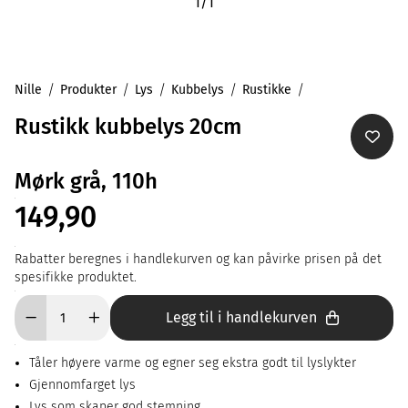
1
/
1
Nille
Produkter
Lys
Kubbelys
Rustikke
Rustikk kubbelys 20cm
Mørk grå, 110h
149,90
Rabatter beregnes i handlekurven og kan påvirke prisen på det
spesifikke produktet.
Legg til i handlekurven
Tåler høyere varme og egner seg ekstra godt til lyslykter
Gjennomfarget lys
Lys som skaper god stemning