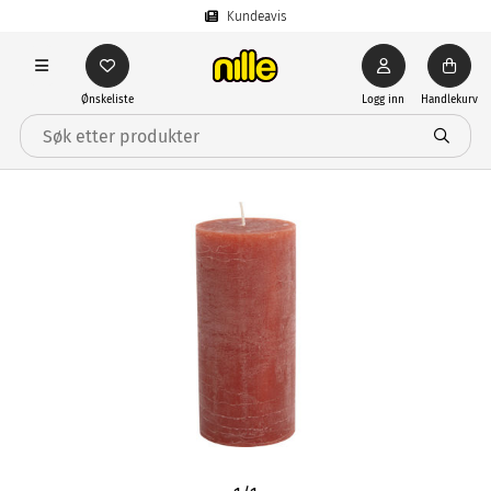
Kundeavis
Ønskeliste
Logg inn
Handlekurv