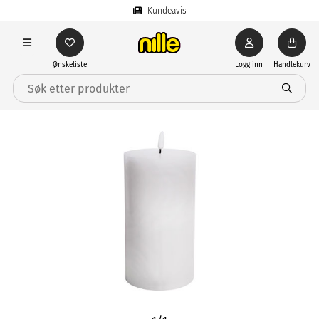
Kundeavis
Ønskeliste
Logg inn
Handlekurv