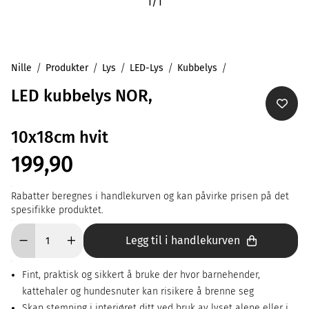
1
/
1
Nille
Produkter
Lys
LED-Lys
Kubbelys
LED kubbelys NOR,
10x18cm hvit
199,90
Rabatter beregnes i handlekurven og kan påvirke prisen på det
spesifikke produktet.
Legg til i handlekurven
Fint, praktisk og sikkert å bruke der hvor barnehender,
kattehaler og hundesnuter kan risikere å brenne seg
Skap stemning i interiøret ditt ved bruk av lyset alene eller i