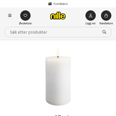
Kundeavis
Ønskeliste
Logg inn
Handlekurv