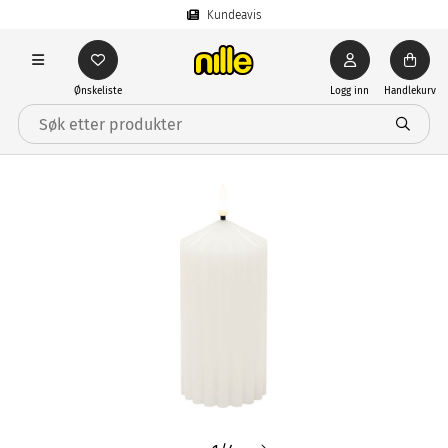
Kundeavis
Ønskeliste
Logg inn
Handlekurv