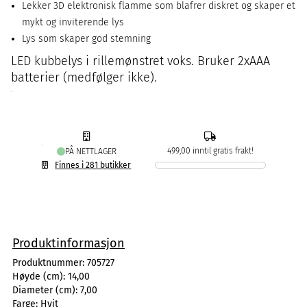
Lekker 3D elektronisk flamme som blafrer diskret og skaper et
mykt og inviterende lys
Lys som skaper god stemning
LED kubbelys i rillemønstret voks. Bruker 2xAAA
batterier (medfølger ikke).
499,00 inntil gratis frakt!
PÅ NETTLAGER
Finnes i 281 butikker
Produktinformasjon
Produktnummer:
705727
Høyde (cm):
14,00
Diameter (cm):
7,00
Farge:
Hvit