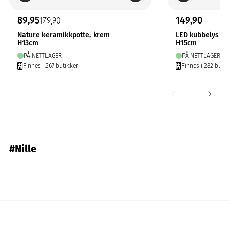
89,95
149,90
179,90
Nature keramikkpotte, krem
LED kubbelys N
H13cm
H15cm
PÅ NETTLAGER
PÅ NETTLAGER
Finnes i 267 butikker
Finnes i 282 butik
#Nille