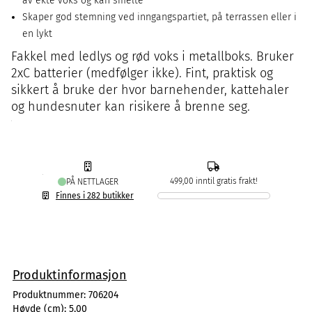
av ekte voks og kan smelte
Skaper god stemning ved inngangspartiet, på terrassen eller i
en lykt
Fakkel med ledlys og rød voks i metallboks. Bruker
2xC batterier (medfølger ikke). Fint, praktisk og
sikkert å bruke der hvor barnehender, kattehaler
og hundesnuter kan risikere å brenne seg.
499,00 inntil gratis frakt!
PÅ NETTLAGER
Finnes i 282 butikker
Produktinformasjon
Produktnummer:
706204
Høyde (cm):
5,00