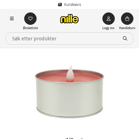
Kundeavis
Ønskeliste
Logg inn
Handlekurv