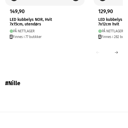
149,90
129,90
LED kubbelys NOR, Hvit
LED kubbelys N
7x15cm, utendørs
7x12cm hvit
PÅ NETTLAGER
PÅ NETTLAGER
Finnes i 77 butikker
Finnes i 282 butik
#Nille