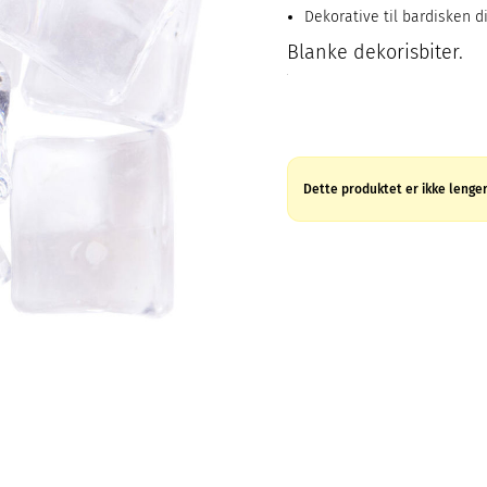
Dekorative til bardisken d
Blanke dekorisbiter.
Dette produktet er ikke lenger 