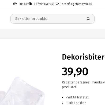
Butikker
Fri frakt over 499,-
For små og store øyeblikk
Dekorisbiter
39,90
Rabatter beregnes i handleku
produktet.
Pynt til lysfatet
8 stk i pakken