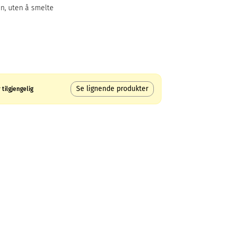
in, uten å smelte
Se lignende produkter
tilgjengelig