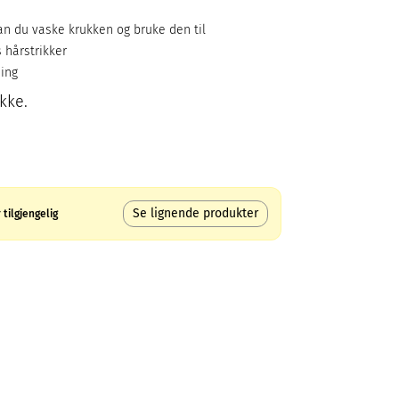
e
kan du vaske krukken og bruke den til
 hårstrikker
ing
kke.
Se lignende produkter
tilgjengelig