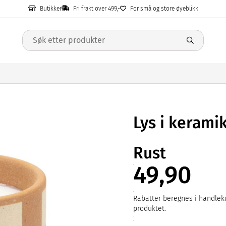
Butikker
Fri frakt over 499,-
For små og store øyeblikk
Lys i kerami
Rust
49,90
Rabatter beregnes i handleku
produktet.