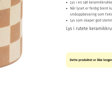
Lys i en søt keramikkrukk
Når lyset er ferdig brent 
småoppbevaring som f.eks
Lys som skaper god stemn
Lys i rutete keramikkru
Dette produktet er ikke lenger 