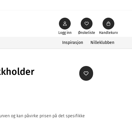
Logg inn
Ønskeliste
Handlekurv
Inspirasjon
Nilleklubben
kkholder
rven og kan påvirke prisen på det spesifikke