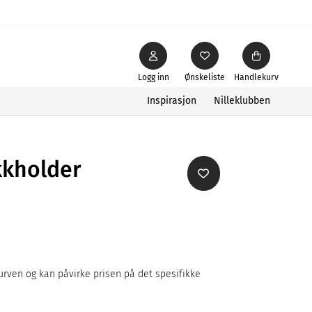
Logg inn
Ønskeliste
Handlekurv
Inspirasjon
Nilleklubben
kkholder
rven og kan påvirke prisen på det spesifikke