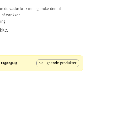
e
kan du vaske krukken og bruke den til
 hårstrikker
ing
kke.
Se lignende produkter
tilgjengelig