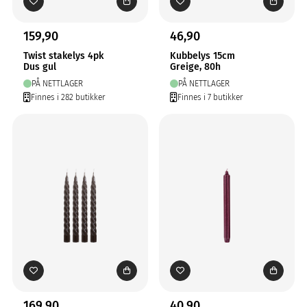
159,90
46,90
Twist stakelys 4pk
Kubbelys 15cm
Dus gul
Greige, 80h
PÅ NETTLAGER
PÅ NETTLAGER
Finnes i 282 butikker
Finnes i 7 butikker
169,90
40,90