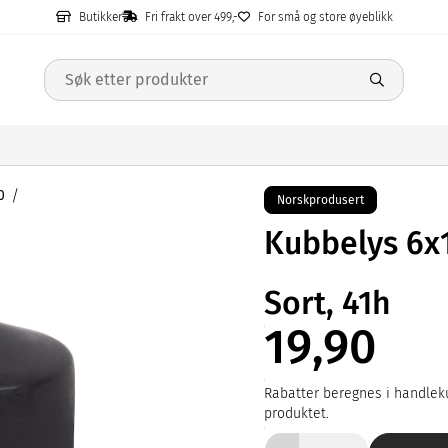
Butikker
Fri frakt over 499,-
For små og store øyeblikk
0
Norskprodusert
Kubbelys 6x
Sort, 41h
19,90
Rabatter beregnes i handleku
produktet.