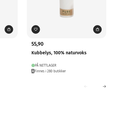
55,90
149
Kubbelys, 100% naturvoks
Rus
Mør
PÅ NETTLAGER
PÅ
Finnes i 280 butikker
Fin