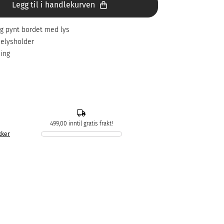
Legg til i handlekurven
og pynt bordet med lys
elysholder
ing
499,00 inntil gratis frakt!
kker