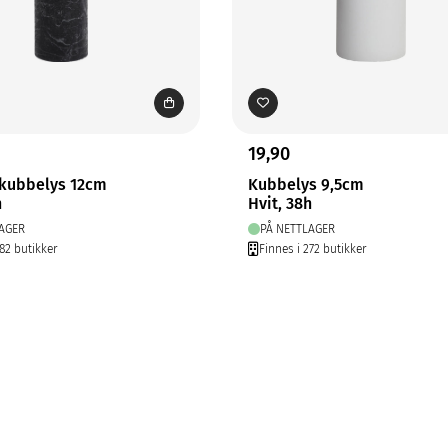
19,90
 kubbelys 12cm
Kubbelys 9,5cm
h
Hvit, 38h
AGER
PÅ NETTLAGER
282 butikker
Finnes i 272 butikker