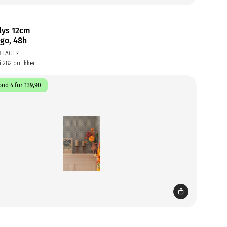
lys 12cm
go, 48h
TLAGER
i 282 butikker
ud 4 for 139,90