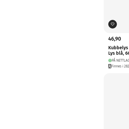
46,90
Kubbelys
Lys blå, 6
PÅ NETTLA
Finnes i 28