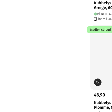
Kubbelys
Greige, 6
PÅ NETTLA
Finnes i 28
Medlemstilbud 4
46,90
Kubbelys
Plomme, 