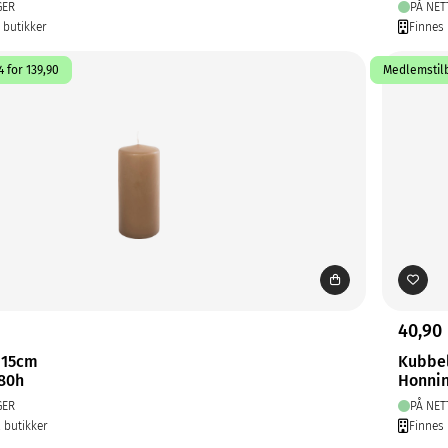
GER
PÅ NET
1 butikker
Finnes 
 for 139,90
Medlemstilb
40,90
 15cm
Kubbe
80h
Honnin
GER
PÅ NET
2 butikker
Finnes 