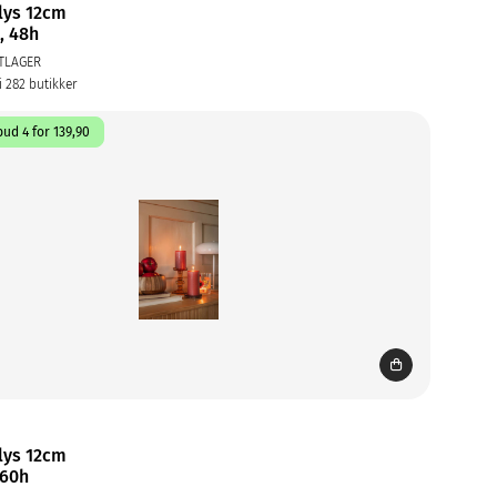
lys 12cm
, 48h
TLAGER
i 282 butikker
ud 4 for 139,90
lys 12cm
 60h