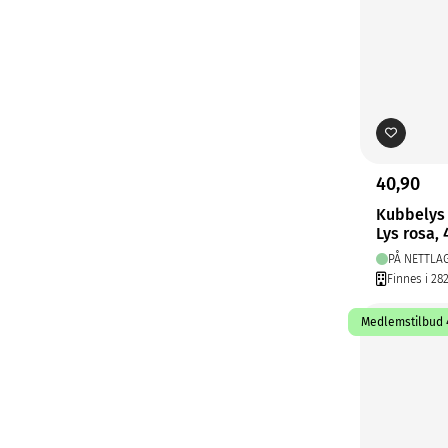
40,90
Kubbelys
Lys rosa,
PÅ NETTLA
Finnes i 28
Medlemstilbud 4