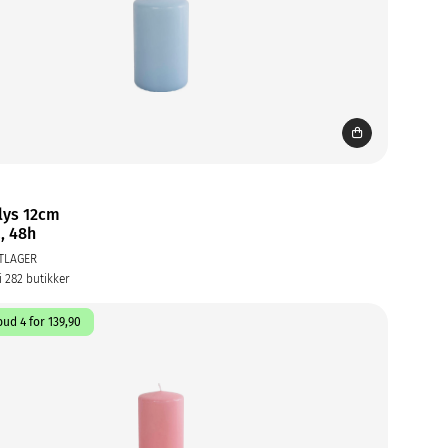
lys 12cm
å, 48h
TLAGER
i 282 butikker
ud 4 for 139,90