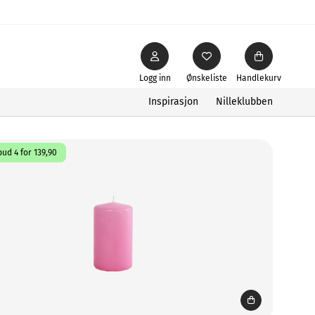
Logg inn
Ønskeliste
Handlekurv
Inspirasjon
Nilleklubben
ud 4 for 139,90