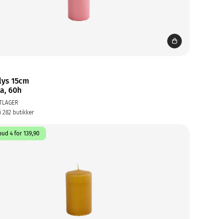
lys 15cm
sa, 60h
TLAGER
i 282 butikker
ud 4 for 139,90