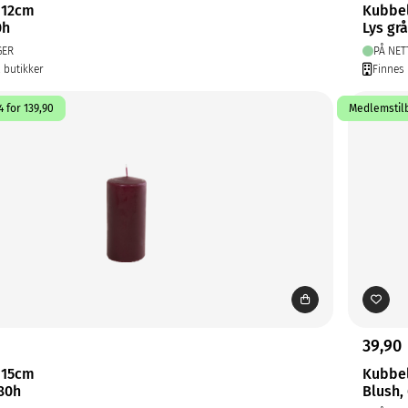
 12cm
Kubbe
0h
Lys grå
GER
PÅ NET
2 butikker
Finnes 
 for 139,90
Medlemstilb
39,90
 15cm
Kubbe
80h
Blush,