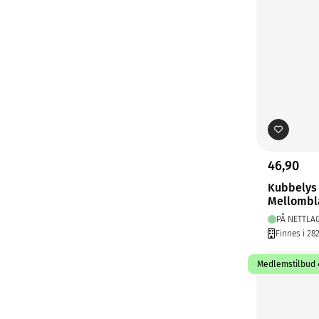
46,90
Kubbelys
Mellombl
PÅ NETTLA
Finnes i 28
Medlemstilbud 4