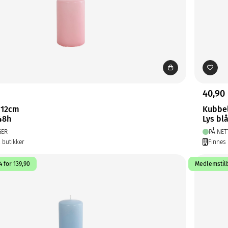
40,90
 12cm
Kubbe
 48h
Lys bl
GER
PÅ NET
2 butikker
Finnes 
 for 139,90
Medlemstilb