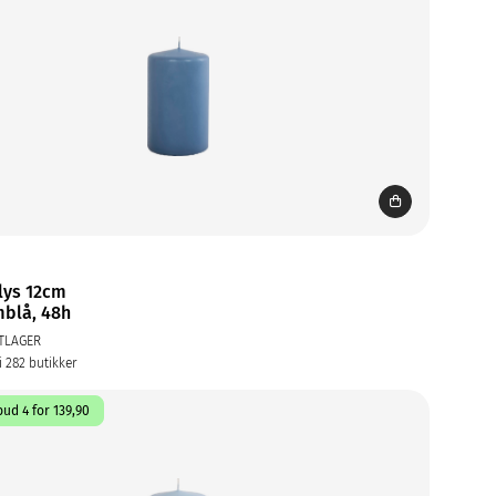
lys 12cm
blå, 48h
TLAGER
i 282 butikker
ud 4 for 139,90