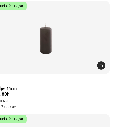
ud 4 for 139,90
lys 15cm
, 80h
TLAGER
i 7 butikker
ud 4 for 139,90