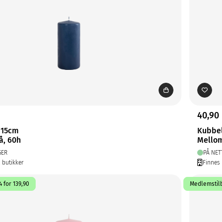
40,90
 15cm
Kubbe
å, 60h
Mellom
GER
PÅ NET
2 butikker
Finnes 
 for 139,90
Medlemstilb