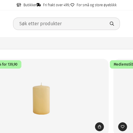
Butikker
Fri frakt over 499,-
For små og store øyeblikk
 for 139,90
Medlemstilb