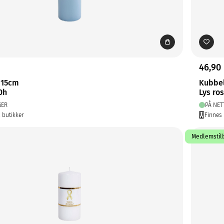
46,90
 15cm
Kubbe
0h
Lys ro
GER
PÅ NET
2 butikker
Finnes 
Medlemstilb