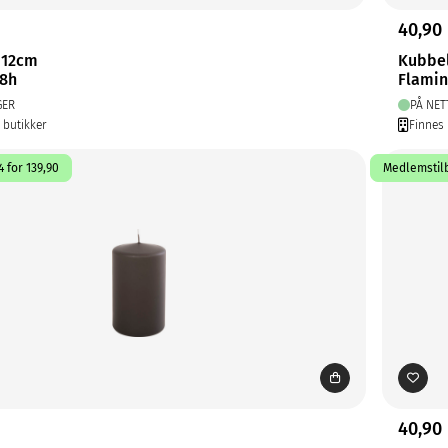
40,90
 12cm
Kubbe
48h
Flamin
GER
PÅ NET
1 butikker
Finnes 
 for 139,90
Medlemstilb
40,90