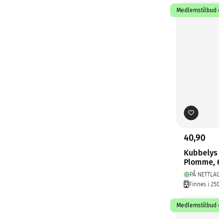
Medlemstilbud 4
40,90
Kubbelys
Plomme, 
PÅ NETTLA
Finnes i 25
Medlemstilbud 4