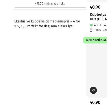
499,00 inntil gratis frakt!
40,90
Kubbelys
Dus gul, 
Eksklusive kubbelys til medlemspris – 4 for
PÅ NETTLA
139,90,-. Perfekt for deg som elsker lys!
Finnes i 22
Medlemstilbud 4
40,90