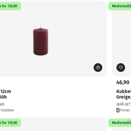
 for 139,90
Medlemstilb
46,90
 12cm
Kubbe
60h
Greige
GER
PÅ NET
0 butikker
Finnes 
 for 139,90
Medlemstilb