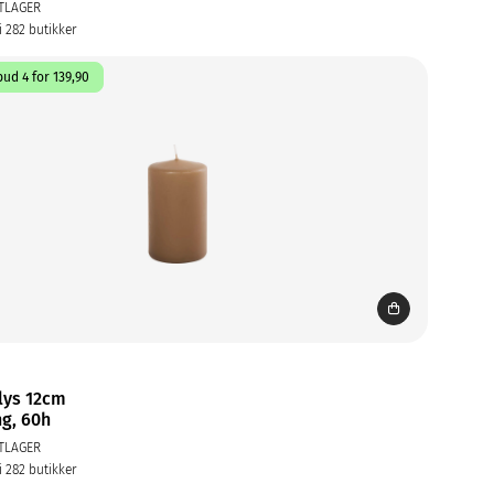
TLAGER
i 282 butikker
ud 4 for 139,90
lys 12cm
g, 60h
TLAGER
i 282 butikker