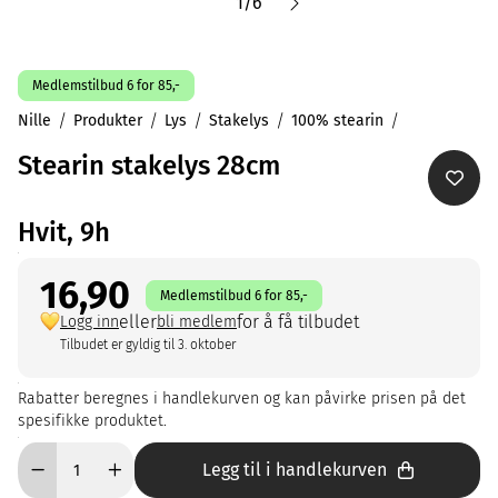
1
/
6
Medlemstilbud 6 for 85,-
Nille
Produkter
Lys
Stakelys
100% stearin
Stearin stakelys 28cm
Hvit, 9h
16,90
Medlemstilbud 6 for 85,-
eller
for å få tilbudet
Logg inn
bli medlem
Tilbudet er gyldig til 3. oktober
Rabatter beregnes i handlekurven og kan påvirke prisen på det
spesifikke produktet.
Legg til i handlekurven