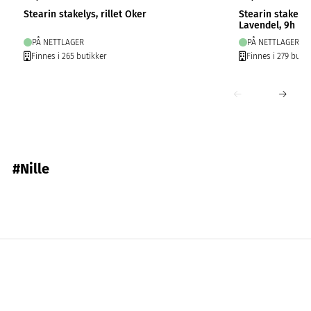
Stearin stakelys, rillet Oker
Stearin stakely
Lavendel, 9h
PÅ NETTLAGER
PÅ NETTLAGER
Finnes i 265 butikker
Finnes i 279 butik
#Nille