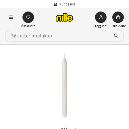
Kundeavis
Ønskeliste
Logg inn
Handlekurv