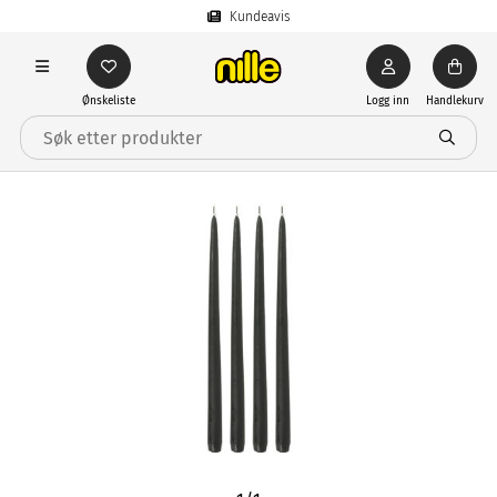
Kundeavis
Ønskeliste
Logg inn
Handlekurv