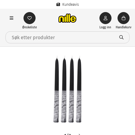
Kundeavis
Ønskeliste
Logg inn
Handlekurv