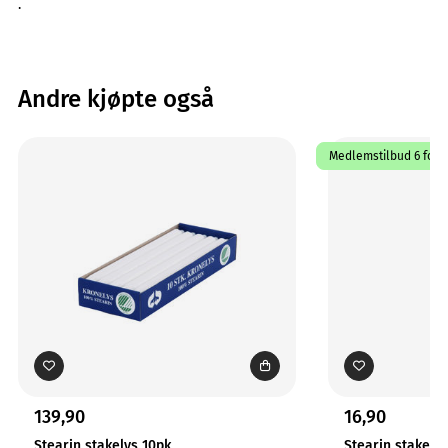
.
Andre kjøpte også
Medlemstilbud 6 for 8
139,90
16,90
Stearin stakelys 10pk
Stearin stakely