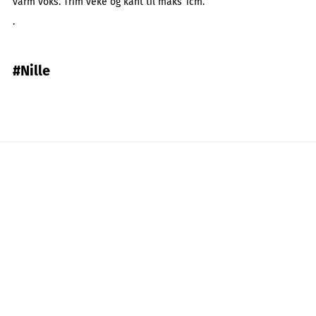
varm voks. Trim veke og kant til maks 1cm.
.
#Nille