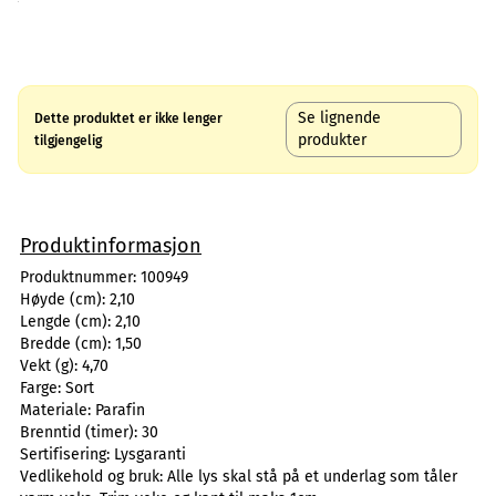
Se lignende
Dette produktet er ikke lenger
produkter
tilgjengelig
Produktinformasjon
Produktnummer:
100949
Høyde (cm):
2,10
Lengde (cm):
2,10
Bredde (cm):
1,50
Vekt (g):
4,70
Farge:
Sort
Materiale:
Parafin
Brenntid (timer):
30
Sertifisering:
Lysgaranti
Vedlikehold og bruk:
Alle lys skal stå på et underlag som tåler