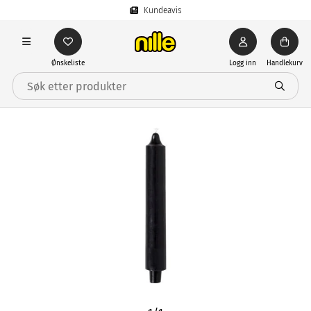
Kundeavis
Ønskeliste
Logg inn
Handlekurv