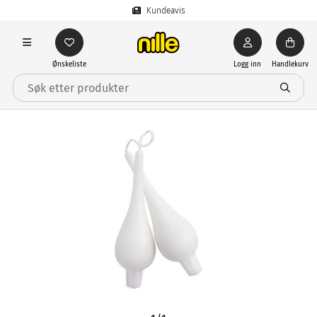
Kundeavis
Ønskeliste
Logg inn
Handlekurv