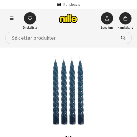
Kundeavis
Ønskeliste
Logg inn
Handlekurv