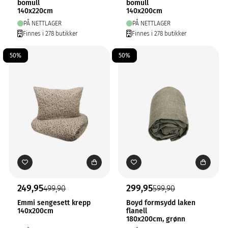
bomull
bomull
140x220cm
140x200cm
PÅ NETTLAGER
PÅ NETTLAGER
Finnes i 278 butikker
Finnes i 278 butikker
50%
50%
249,95
299,95
499,90
599,90
Emmi sengesett krepp
Boyd formsydd laken
140x200cm
flanell
180x200cm, grønn