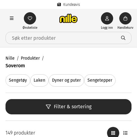
Kundeavis
Ønskeliste
Logg inn
Handlekurv
Nille
Produkter
Soverom
Sengetøy
Laken
Dyner og puter
Sengetepper
Filter & sortering
149 produkter