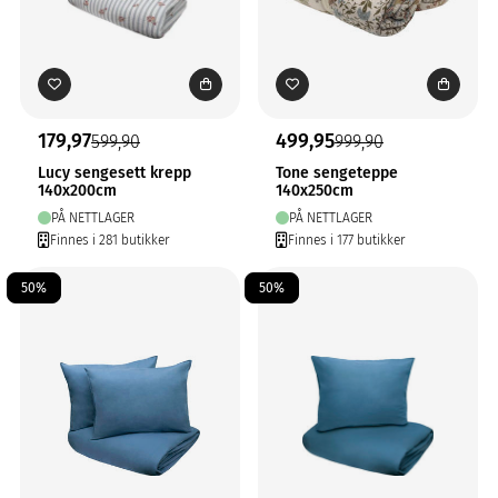
179,97
499,95
599,90
999,90
Lucy sengesett krepp
Tone sengeteppe
140x200cm
140x250cm
PÅ NETTLAGER
PÅ NETTLAGER
Finnes i 281 butikker
Finnes i 177 butikker
50%
50%