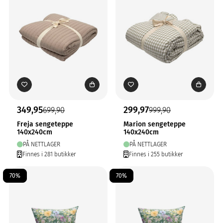
349,95
299,97
699,90
999,90
Freja sengeteppe
Marion sengeteppe
140x240cm
140x240cm
PÅ NETTLAGER
PÅ NETTLAGER
Finnes i 281 butikker
Finnes i 255 butikker
70%
70%