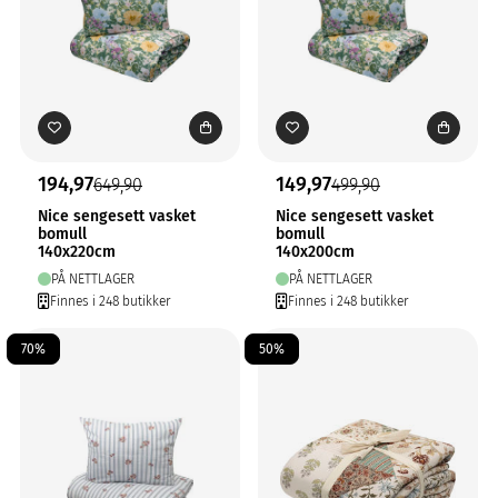
194,97
149,97
649,90
499,90
Nice sengesett vasket
Nice sengesett vasket
bomull
bomull
140x220cm
140x200cm
PÅ NETTLAGER
PÅ NETTLAGER
Finnes i 248 butikker
Finnes i 248 butikker
70%
50%