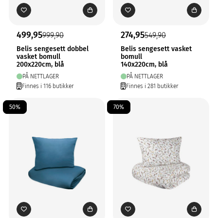
499,95
274,95
999,90
549,90
Belis sengesett dobbel
Belis sengesett vasket
vasket bomull
bomull
200x220cm, blå
140x220cm, blå
PÅ NETTLAGER
PÅ NETTLAGER
Finnes i 116 butikker
Finnes i 281 butikker
50%
70%