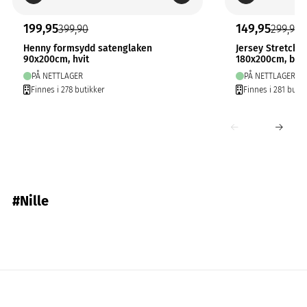
199,95
149,95
399,90
299,90
Henny formsydd satenglaken
Jersey Stretchl
90x200cm, hvit
180x200cm, bei
PÅ NETTLAGER
PÅ NETTLAGER
Finnes i 278 butikker
Finnes i 281 butik
#Nille