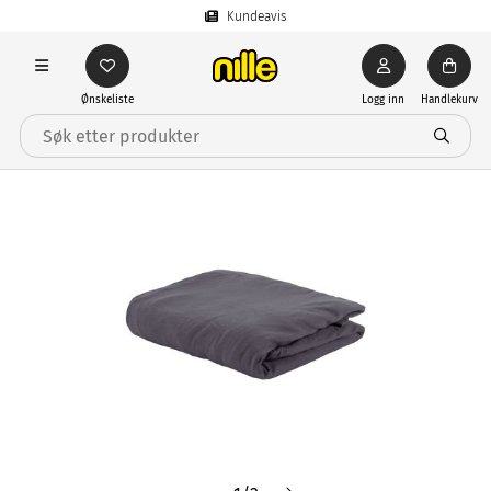
Kundeavis
Ønskeliste
Logg inn
Handlekurv