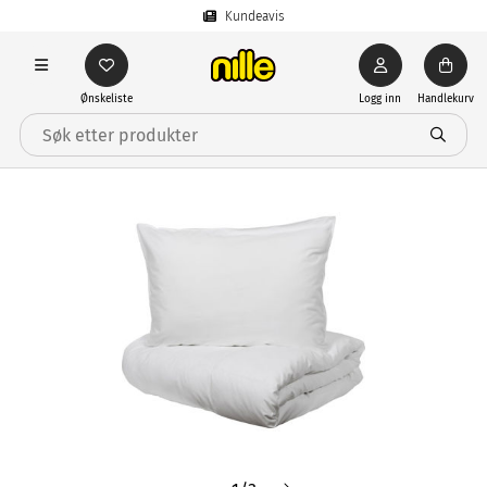
Kundeavis
Ønskeliste
Logg inn
Handlekurv