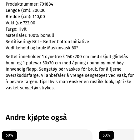
Produktnummer:
701884
Lengde (cm):
200,00
Bredde (cm):
140,00
Vekt (g):
722,00
Farge:
Hvit
Materialer:
100% bomull
Sertifisering:
BCI - Better Cotton Initiative
Vedlikehold og bruk:
Maskinvask 60°
Settet inneholder 1 dynetrekk 140x200 cm med skjult glidelås i
bunn og 1 putevar 50x70 cm med åpning i bunn og med høy
innvendig flapp. Sengetøy bør vaskes før bruk, for å fjerne
overskuddsfarge. Vi anbefaler å vrenge sengetøyet ved vask, for
å bevare fargen. Tips! hvis man ønsker en rustikk look, bør ikke
vasket sengetøy strykes.
Andre kjøpte også
50%
50%