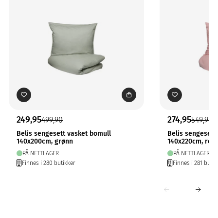
249,95
274,95
499,90
549,90
Belis sengesett vasket bomull
Belis sengesett
140x200cm, grønn
140x220cm, ros
PÅ NETTLAGER
PÅ NETTLAGER
Finnes i 280 butikker
Finnes i 281 butik