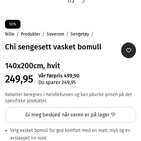
1
/
3
50%
Nille
Produkter
Soverom
Sengetøy
Chi sengesett vasket bomull
140x200cm, hvit
Vår førpris 499,90
249,95
Du sparer 249,95
Rabatter beregnes i handlekurven og kan påvirke prisen på det
spesifikke produktet.
Gi meg beskjed når varen er på lager 💛
Velg vasket bomull for god komfort med en matt, myk og en
avslappet lin-look