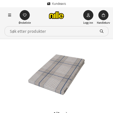
Kundeavis
Ønskeliste
Logg inn
Handlekurv