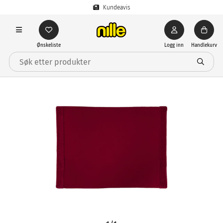
Kundeavis
Ønskeliste
Logg inn
Handlekurv