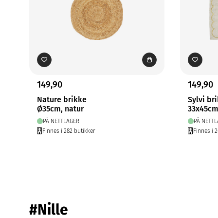
149,90
149,90
Nature brikke
Sylvi br
Ø35cm, natur
33x45c
PÅ NETTLAGER
PÅ NETTL
Finnes i 282 butikker
Finnes i 
#Nille