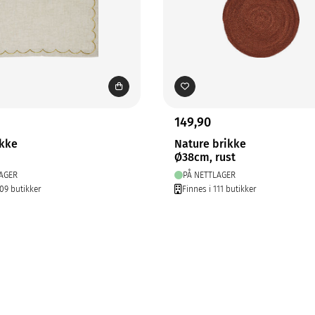
149,90
ikke
Nature brikke
m
Ø38cm, rust
AGER
PÅ NETTLAGER
209 butikker
Finnes i 111 butikker