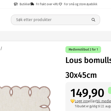
Butikker
Fri frakt over 499,-
For små og store øyeblikk
Medlemstilbud 2 for 1
Lous bomull
30x45cm
149,90
eller
Logg inn
bli medl
Tilbudet er gyldig til 22. aug