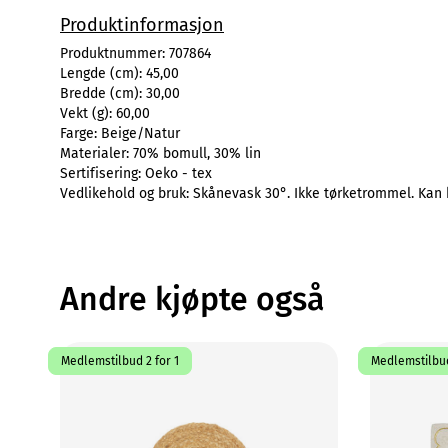
Produktinformasjon
Produktnummer:
707864
Lengde (cm):
45,00
Bredde (cm):
30,00
Vekt (g):
60,00
Farge:
Beige/Natur
Materialer:
70% bomull, 30% lin
Sertifisering:
Oeko - tex
Vedlikehold og bruk:
Skånevask 30°. Ikke tørketrommel. Kan 
Andre kjøpte også
Medlemstilbud 2 for 1
Medlemstilbud