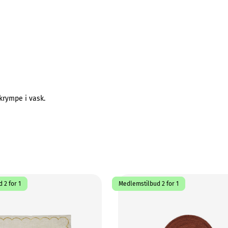
krympe i vask.
 2 for 1
Medlemstilbud 2 for 1