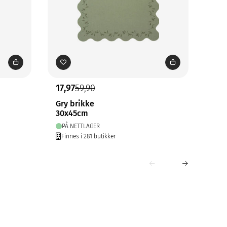
17,97
59,90
99,
Gry brikke
Lis
30x45cm
35x
PÅ NETTLAGER
PÅ
Finnes i 281 butikker
Fin