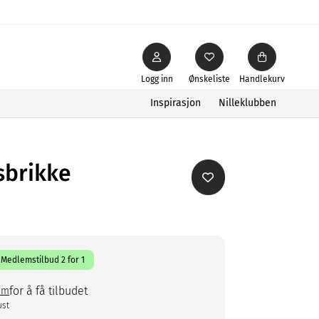
Logg inn
Ønskeliste
Handlekurv
Inspirasjon
Nilleklubben
sbrikke
Medlemstilbud 2 for 1
for å få tilbudet
em
ust