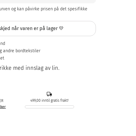
rven og kan påvirke prisen på det spesifikke
kjed når varen er på lager 💛
ånd
og andre bordtekstiler
ket
rikke med innslag av lin.
499,00 inntil gratis frakt!
ER
kker