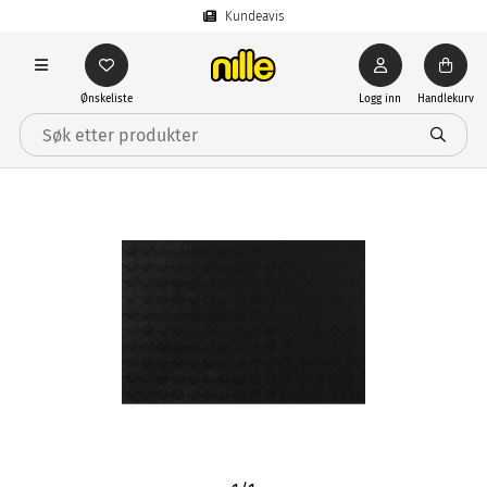
Kundeavis
Ønskeliste
Logg inn
Handlekurv