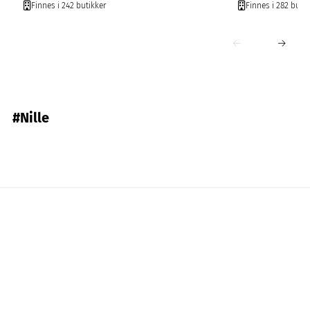
Finnes i 242 butikker
Finnes i 282 butik
#Nille