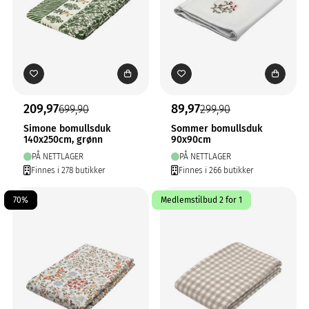
209,97
89,97
699,90
299,90
Simone bomullsduk
Sommer bomullsduk
140x250cm, grønn
90x90cm
PÅ NETTLAGER
PÅ NETTLAGER
Finnes i 278 butikker
Finnes i 266 butikker
70%
Medlemstilbud 2 for 1