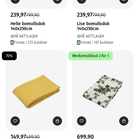
239,97
239,97
799,90
799,90
Helle bomullsduk
Lise bomullsduk
140x250cm
140x250cm
PÅ NETTLAGER
PÅ NETTLAGER
Finnes i 273 butikker
Finnes i 167 butikker
70%
Medlemstilbud 2 for 1
149,97
699,90
499,90