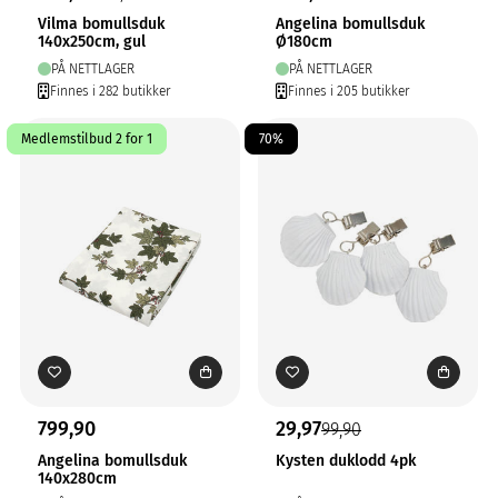
Vilma bomullsduk
Angelina bomullsduk
140x250cm, gul
Ø180cm
PÅ NETTLAGER
PÅ NETTLAGER
Finnes i 282 butikker
Finnes i 205 butikker
Medlemstilbud 2 for 1
70%
799,90
29,97
99,90
Angelina bomullsduk
Kysten duklodd 4pk
140x280cm