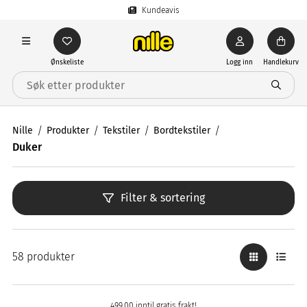
Kundeavis
Ønskeliste
Logg inn
Handlekurv
Nille
Produkter
Tekstiler
Bordtekstiler
Duker
Filter & sortering
58 produkter
499,00 inntil gratis frakt!