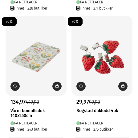
PÅ NETTLAGER
PÅ NETTLAGER
Finnes i 228 butikker
Finnes i 271 butikker
70%
70%
134,97
29,97
449,90
99,90
Vårin bomullsduk
Bogstad duklodd 4pk
140x250cm
PÅ NETTLAGER
PÅ NETTLAGER
Finnes i 243 butikker
Finnes i 276 butikker