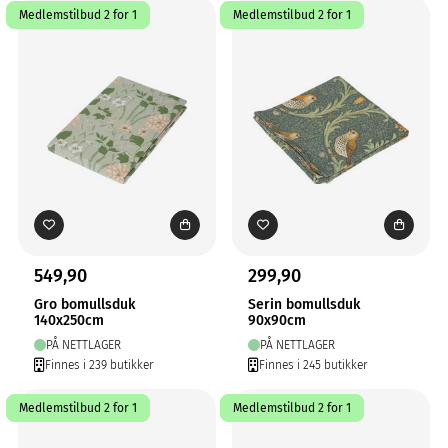
Medlemstilbud 2 for 1
Medlemstilbud 2 for 1
549,90
299,90
Gro bomullsduk
Serin bomullsduk
140x250cm
90x90cm
PÅ NETTLAGER
PÅ NETTLAGER
Finnes i 239 butikker
Finnes i 245 butikker
Medlemstilbud 2 for 1
Medlemstilbud 2 for 1