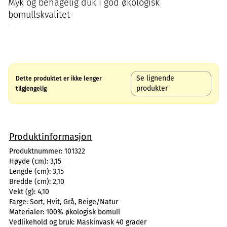
Myk og behagelig duk i god økologisk
bomullskvalitet
Se lignende
Dette produktet er ikke lenger
produkter
tilgjengelig
Produktinformasjon
Produktnummer:
101322
Høyde (cm):
3,15
Lengde (cm):
3,15
Bredde (cm):
2,10
Vekt (g):
4,10
Farge:
Sort, Hvit, Grå, Beige/Natur
Materialer:
100% økologisk bomull
Vedlikehold og bruk:
Maskinvask 40 grader