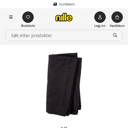
Kundeavis
Ønskeliste
Logg inn
Handlekurv