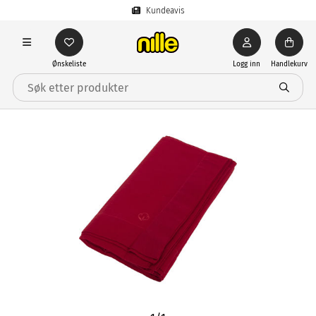
Kundeavis
Ønskeliste
Logg inn
Handlekurv