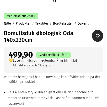
1
/
1
Medlemstilbud 2 for 1
Nille
Produkter
Tekstiler
Bordtekstiler
Duker
Bomullsduk økologisk Oda
140x230cm
499,90
Medlemstilbud 2 for 1
eller
for å få tilbudet
Logg inn
bli medlem
Tilbudet er gyldig til 22. august
Rabatter beregnes i handlekurven og kan påvirke prisen på det
spesifikke produktet.
Velg å enten stryke duken glatt eller la den beholde sitt
moderne utseende etter vask. Passer fint sammen med Oda
tøyserviett