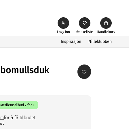
Logg inn
Ønskeliste
Handlekurv
Inspirasjon
Nilleklubben
 bomullsduk
Medlemstilbud 2 for 1
for å få tilbudet
em
ust