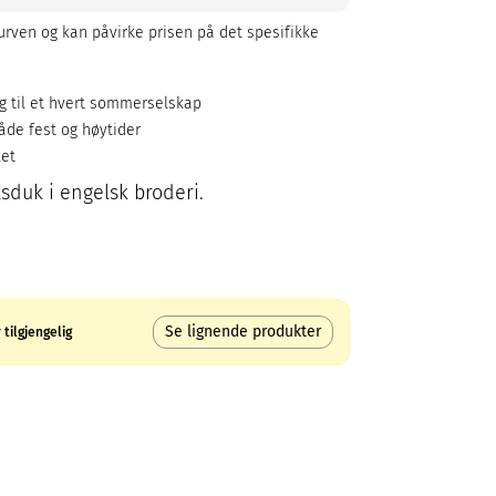
rven og kan påvirke prisen på det spesifikke
ng til et hvert sommerselskap
åde fest og høytider
ket
sduk i engelsk broderi.
Se lignende produkter
tilgjengelig