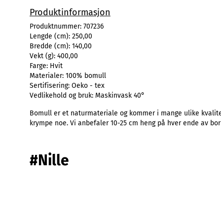
Produktinformasjon
Produktnummer:
707236
Lengde (cm):
250,00
Bredde (cm):
140,00
Vekt (g):
400,00
Farge:
Hvit
Materialer:
100% bomull
Sertifisering:
Oeko - tex
Vedlikehold og bruk:
Maskinvask 40°
Bomull er et naturmateriale og kommer i mange ulike kvalitet
krympe noe. Vi anbefaler 10-25 cm heng på hver ende av bor
#Nille