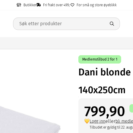
Butikker
Fri frakt over 499,-
For små og store øyeblikk
Medlemstilbud 2 for 1
Dani blonde
140x250cm
799,90
eller
Logg inn
bli medl
Tilbudet er gyldig til 22. aug