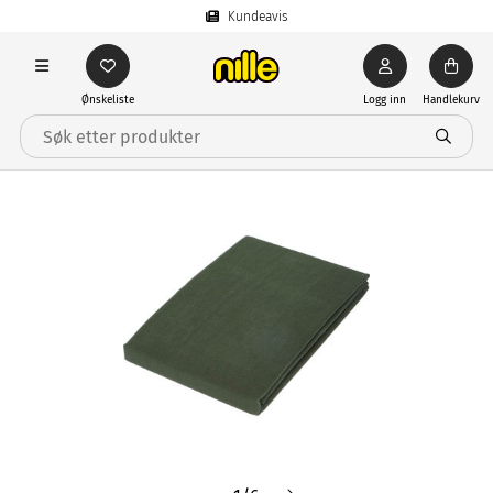
Kundeavis
Ønskeliste
Logg inn
Handlekurv