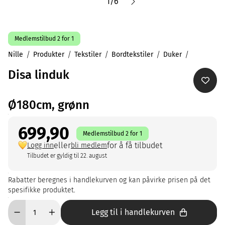
1
/
6
Medlemstilbud 2 for 1
Nille
Produkter
Tekstiler
Bordtekstiler
Duker
Disa linduk
Ø180cm, grønn
699,90
Medlemstilbud 2 for 1
eller
for å få tilbudet
Logg inn
bli medlem
Tilbudet er gyldig til 22. august
Rabatter beregnes i handlekurven og kan påvirke prisen på det
spesifikke produktet.
Legg til i handlekurven