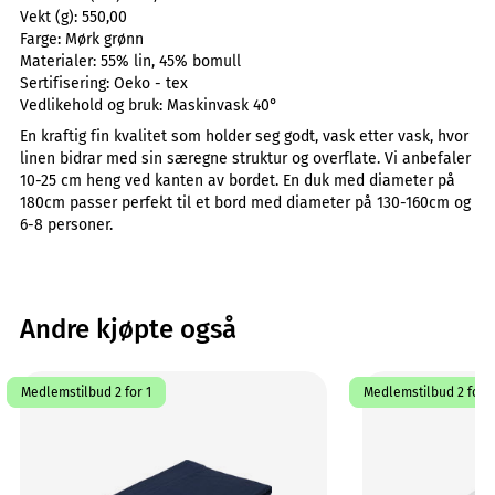
Vekt (g):
550,00
Farge:
Mørk grønn
Materialer:
55% lin, 45% bomull
Sertifisering:
Oeko - tex
Vedlikehold og bruk:
Maskinvask 40°
En kraftig fin kvalitet som holder seg godt, vask etter vask, hvor
linen bidrar med sin særegne struktur og overflate. Vi anbefaler
10-25 cm heng ved kanten av bordet. En duk med diameter på
180cm passer perfekt til et bord med diameter på 130-160cm og
6-8 personer.
Andre kjøpte også
Medlemstilbud 2 for 1
Medlemstilbud 2 for 1