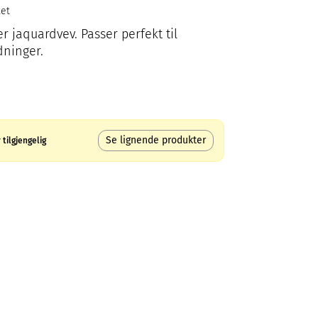
ket
er jaquardvev. Passer perfekt til
dninger.
Se lignende produkter
tilgjengelig