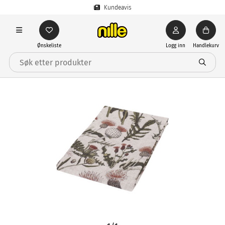
Kundeavis
Ønskeliste
Logg inn
Handlekurv