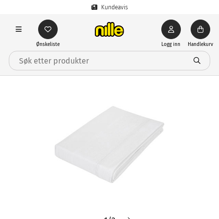
Kundeavis
Ønskeliste
Logg inn
Handlekurv