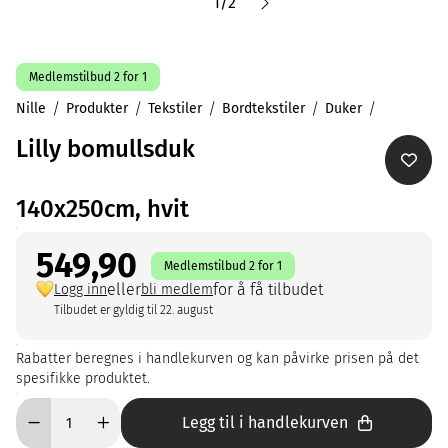
1
/
2
Medlemstilbud 2 for 1
Nille
Produkter
Tekstiler
Bordtekstiler
Duker
Lilly bomullsduk
140x250cm, hvit
549,90
Medlemstilbud 2 for 1
eller
for å få tilbudet
Logg inn
bli medlem
Tilbudet er gyldig til 22. august
Rabatter beregnes i handlekurven og kan påvirke prisen på det
spesifikke produktet.
Legg til i handlekurven