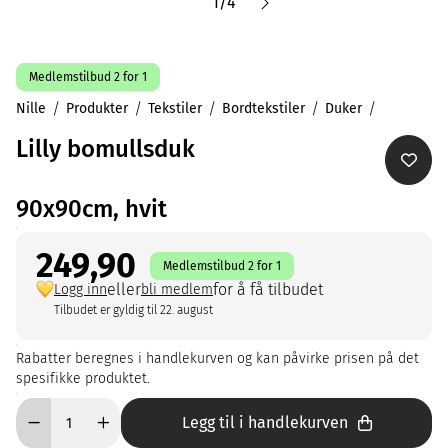
1
/
4
Medlemstilbud 2 for 1
Nille
Produkter
Tekstiler
Bordtekstiler
Duker
Lilly bomullsduk
90x90cm, hvit
249,90
Medlemstilbud 2 for 1
eller
for å få tilbudet
Logg inn
bli medlem
Tilbudet er gyldig til 22. august
Rabatter beregnes i handlekurven og kan påvirke prisen på det
spesifikke produktet.
Legg til i handlekurven