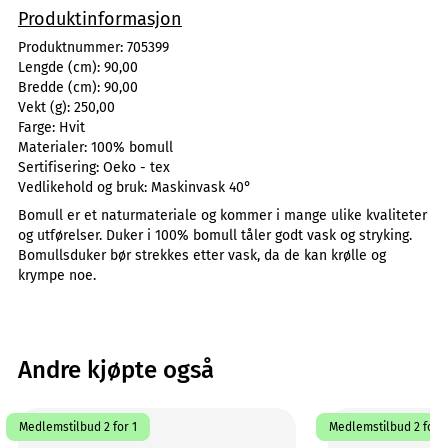
Produktinformasjon
Produktnummer:
705399
Lengde (cm):
90,00
Bredde (cm):
90,00
Vekt (g):
250,00
Farge:
Hvit
Materialer:
100% bomull
Sertifisering:
Oeko - tex
Vedlikehold og bruk:
Maskinvask 40°
Bomull er et naturmateriale og kommer i mange ulike kvaliteter
og utførelser. Duker i 100% bomull tåler godt vask og stryking.
Bomullsduker bør strekkes etter vask, da de kan krølle og
krympe noe.
Andre kjøpte også
Medlemstilbud 2 for 1
Medlemstilbud 2 for 1