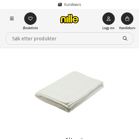
Kundeavis
Ønskeliste
Logg inn
Handlekurv