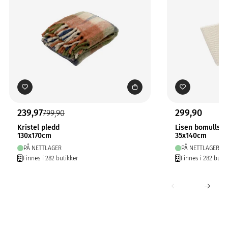
239,97
299,90
799,90
Kristel pledd
Lisen bomullslø
130x170cm
35x140cm
PÅ NETTLAGER
PÅ NETTLAGER
Finnes i 282 butikker
Finnes i 282 butik