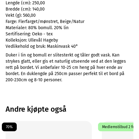
Lengde (cm):
250,00
Bredde (cm):
140,00
Vekt (g):
560,00
Farge:
Flerfarget/mønstret, Beige/Natur
Materialer:
80% bomull. 20% lin
Sertifisering:
Oeko - tex
Kolleksjon:
Ullevål Hageby
Vedlikehold og bruk:
Maskinvask 40°
Duker i lin og bomull er slitesterkt og tåler godt vask. Kan
strykes glatt, eller gis et naturlig utseende ved at den legges
rett på bordet. Vi anbefaler 10-25 cm heng på hver ende av
bordet. En duklengde på 250cm passer perfekt til et bord på
200-230cm og 8-10 personer.
Andre kjøpte også
70%
Medlemstilbud 2 for 1