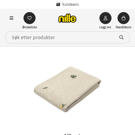
Kundeavis
Ønskeliste
Logg inn
Handlekurv