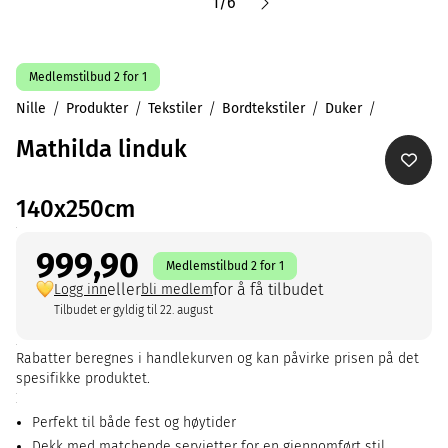
1
/
6
Medlemstilbud 2 for 1
Nille
Produkter
Tekstiler
Bordtekstiler
Duker
Mathilda linduk
140x250cm
999,90
Medlemstilbud 2 for 1
eller
for å få tilbudet
Logg inn
bli medlem
Tilbudet er gyldig til 22. august
Rabatter beregnes i handlekurven og kan påvirke prisen på det
spesifikke produktet.
Perfekt til både fest og høytider
Dekk med matchende servietter for en gjennomført stil