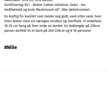
Materialer:
50% lin, 50% bomull
Sertifisering:
BCI - Better Cotton Initiative, Oeko - tex
Vedlikehold og bruk:
Maskinvask 40°. Ikke tørketrommel.
En kraftig fin kvalitet som holder seg godt, vask etter vask, hvor
linen bidrar med sin særegne struktur og overflate. Vi anbefaler
10-25 cm heng på hver ende av bordet. En duklengde på 250cm
passer perfekt til et bord på 200-230cm og 8-10 personer
#Nille