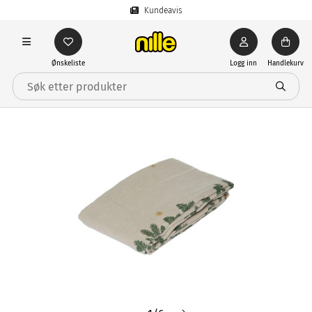
Kundeavis
Ønskeliste
Logg inn
Handlekurv