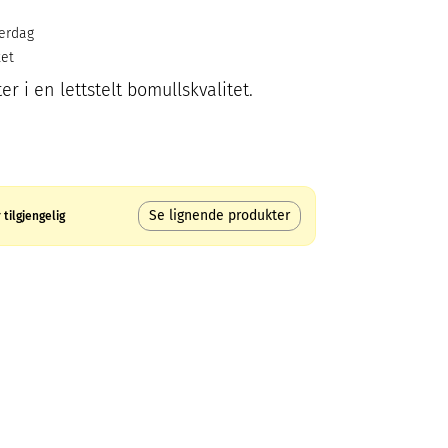
verdag
ket
 i en lettstelt bomullskvalitet.
Se lignende produkter
tilgjengelig