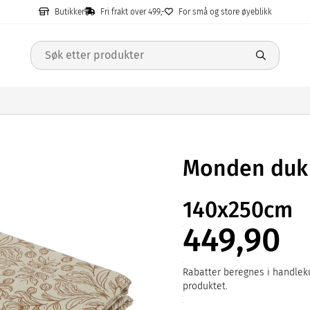
Butikker
Fri frakt over 499,-
For små og store øyeblikk
Monden duk
140x250cm
449,90
Rabatter beregnes i handleku
produktet.