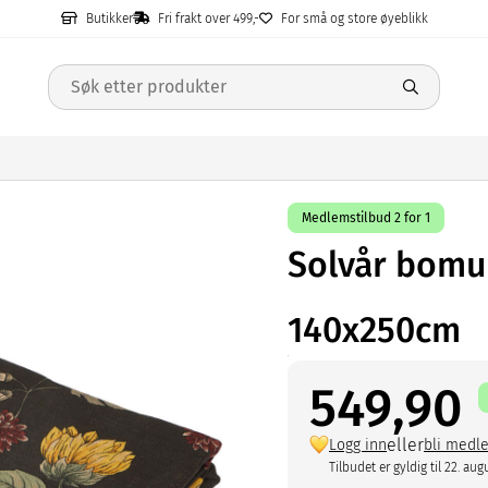
Butikker
Fri frakt over 499,-
For små og store øyeblikk
Medlemstilbud 2 for 1
Solvår bomu
140x250cm
549,90
eller
Logg inn
bli medl
Tilbudet er gyldig til 22. aug