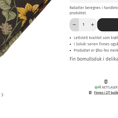
Rabatter beregnes i handleku
produktet.
Lettstelt kvalitet som krøll
I Solvår serien finnes ogs
Produktet er Øko-Tex mer
Fin bomullsduk i delik
PÅ NETTLAGER
Finnes i 277 buti