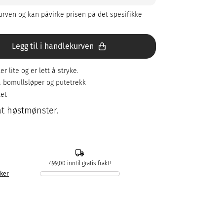
rven og kan påvirke prisen på det spesifikke
Legg til i handlekurven
er lite og er lett å stryke.
å bomullsløper og putetrekk
ket
at høstmønster.
499,00 inntil gratis frakt!
kker