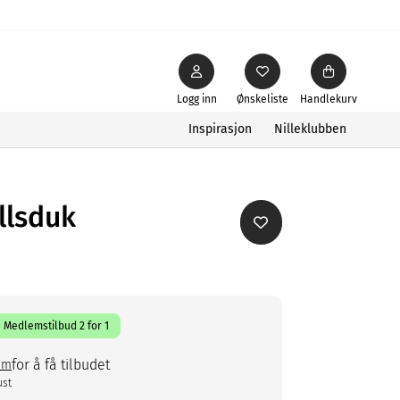
Logg inn
Ønskeliste
Handlekurv
Inspirasjon
Nilleklubben
llsduk
Medlemstilbud 2 for 1
for å få tilbudet
em
ust