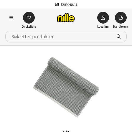
Kundeavis
Ønskeliste
Logg inn
Handlekurv