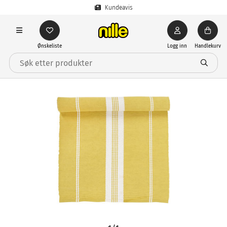
Kundeavis
Ønskeliste
Logg inn
Handlekurv