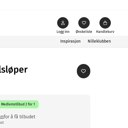
Logg inn
Ønskeliste
Handlekurv
Inspirasjon
Nilleklubben
lsløper
Medlemstilbud 2 for 1
for å få tilbudet
em
ust