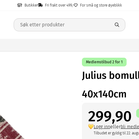
Butikker
Fri frakt over 499,-
For små og store øyeblikk
Medlemstilbud 2 for 1
Julius bomul
40x140cm
299,90
eller
Logg inn
bli medl
Tilbudet er gyldig til 22. aug