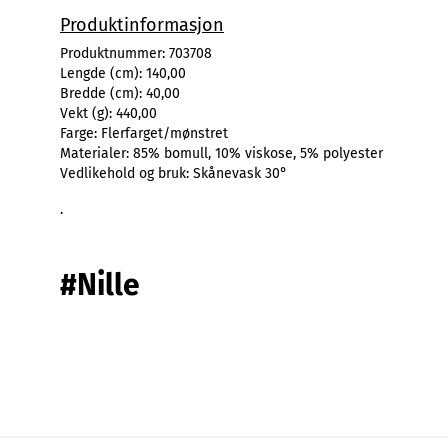
Produktinformasjon
Produktnummer:
703708
Lengde (cm):
140,00
Bredde (cm):
40,00
Vekt (g):
440,00
Farge:
Flerfarget/mønstret
Materialer:
85% bomull, 10% viskose, 5% polyester
Vedlikehold og bruk:
Skånevask 30°
.
#Nille