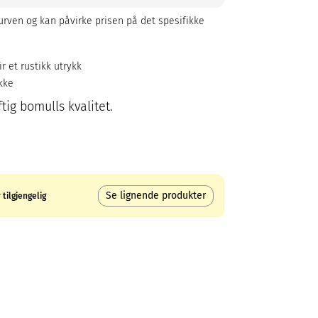
rven og kan påvirke prisen på det spesifikke
r et rustikk utrykk
kke
tig bomulls kvalitet.
Se lignende produkter
tilgjengelig