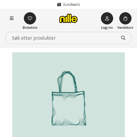
Kundeavis
Ønskeliste
Logg inn
Handlekurv