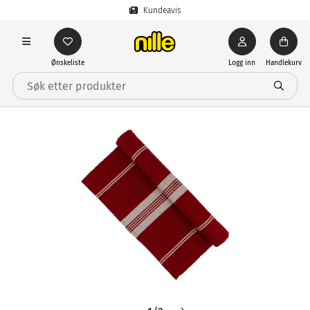
Kundeavis
Ønskeliste
Logg inn
Handlekurv