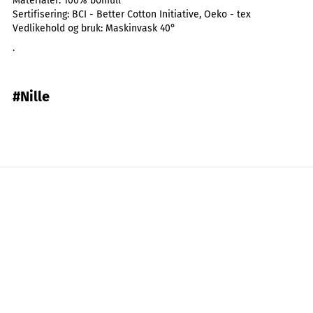
Materialer:
100% bomull
Sertifisering:
BCI - Better Cotton Initiative, Oeko - tex
Vedlikehold og bruk:
Maskinvask 40°
.
#Nille