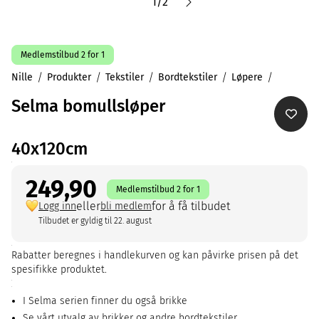
1
/
2
Medlemstilbud 2 for 1
Nille
Produkter
Tekstiler
Bordtekstiler
Løpere
Selma bomullsløper
40x120cm
249,90
Medlemstilbud 2 for 1
eller
for å få tilbudet
Logg inn
bli medlem
Tilbudet er gyldig til 22. august
Rabatter beregnes i handlekurven og kan påvirke prisen på det
spesifikke produktet.
I Selma serien finner du også brikke
Se vårt utvalg av brikker og andre bordtekstiler