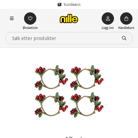
Kundeavis
Ønskeliste
Logg inn
Handlekurv