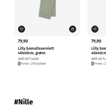
79,90
79,90
Lilly bomullsserviett
Lilly bo
40x40cm, grønn
40x40cm
PÅ NETTLAGER
PÅ NETTL
Finnes i 278 butikker
Finnes i 2
#Nille