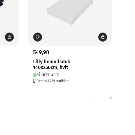
549,90
79,
Lilly bomullsduk
Bøl
140x250cm, hvit
40x
PÅ NETTLAGER
PÅ
Finnes i 279 butikker
Fin