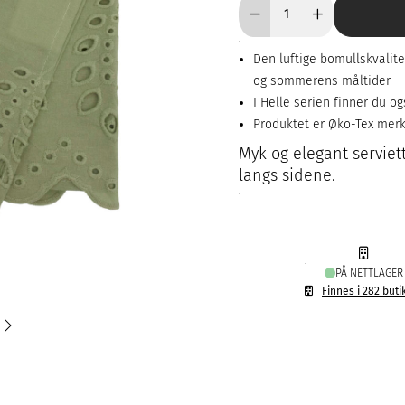
Den luftige bomullskvalitet
og sommerens måltider
I Helle serien finner du 
Produktet er Øko-Tex mer
Myk og elegant serviet
langs sidene.
PÅ NETTLAGER
Finnes i 282 buti