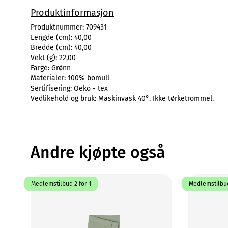
Produktinformasjon
Produktnummer:
709431
Lengde (cm):
40,00
Bredde (cm):
40,00
Vekt (g):
22,00
Farge:
Grønn
Materialer:
100% bomull
Sertifisering:
Oeko - tex
Vedlikehold og bruk:
Maskinvask 40°. Ikke tørketrommel.
Andre kjøpte også
Medlemstilbud 2 for 1
Medlemstilbud