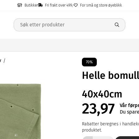
Butikker
Fri frakt over 499,-
For små og store øyeblikk
r
70%
Helle bomull
40x40cm
23,97
Vår førp
Du spare
Rabatter beregnes i handleku
produktet.