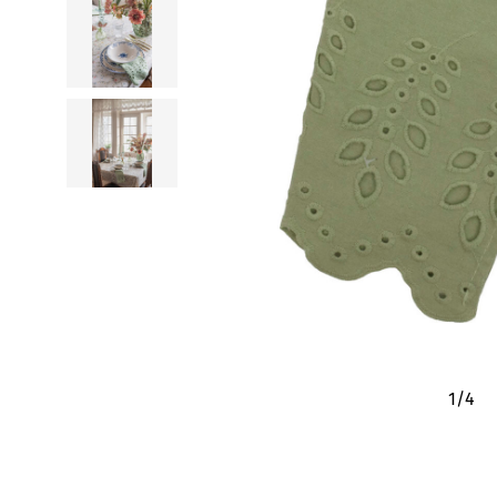
1
/
4