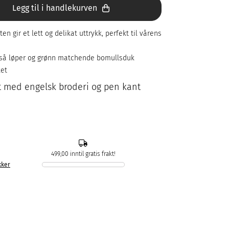
Legg til i handlekurven
en gir et lett og delikat uttrykk, perfekt til vårens
også løper og grønn matchende bomullsduk
ket
t med engelsk broderi og pen kant
499,00 inntil gratis frakt!
kker