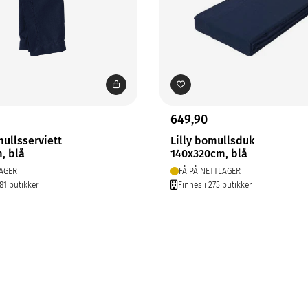
649,90
mullsserviett
Lilly bomullsduk
, blå
140x320cm, blå
AGER
FÅ PÅ NETTLAGER
81 butikker
Finnes i 275 butikker