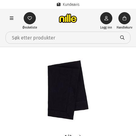
Kundeavis
Ønskeliste
Logg inn
Handlekurv