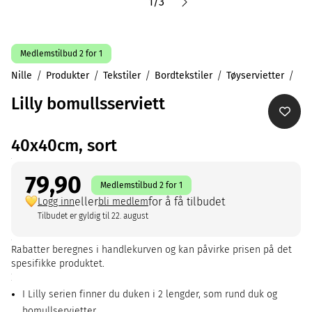
1
/
3
Medlemstilbud 2 for 1
Nille
Produkter
Tekstiler
Bordtekstiler
Tøyservietter
Lilly bomullsserviett
40x40cm, sort
79,90
Medlemstilbud 2 for 1
eller
for å få tilbudet
Logg inn
bli medlem
Tilbudet er gyldig til 22. august
Rabatter beregnes i handlekurven og kan påvirke prisen på det
spesifikke produktet.
I Lilly serien finner du duken i 2 lengder, som rund duk og
bomullservietter