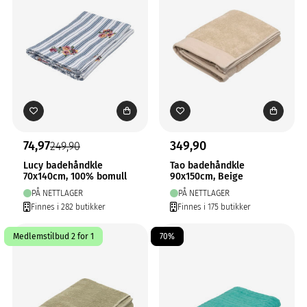
74,97
349,90
249,90
Lucy badehåndkle
Tao badehåndkle
70x140cm, 100% bomull
90x150cm, Beige
PÅ NETTLAGER
PÅ NETTLAGER
Finnes i 282 butikker
Finnes i 175 butikker
Medlemstilbud 2 for 1
70%