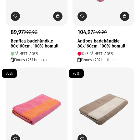
89,97
104,97
299,90
349,90
Benfica badehåndkle
Antibes badehåndkle
80x160cm, 100% bomull
80x160cm, 100% bomull
PÅ NETTLAGER
IKKE PÅ NETTLAGER
Finnes i 257 butikker
Finnes i 207 butikker
70%
70%