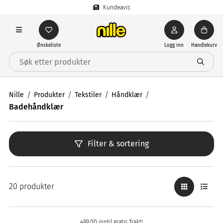
Kundeavis
Ønskeliste
Logg inn
Handlekurv
Nille
Produkter
Tekstiler
Håndklær
Badehåndklær
Filter & sortering
20 produkter
499,00 inntil gratis frakt!